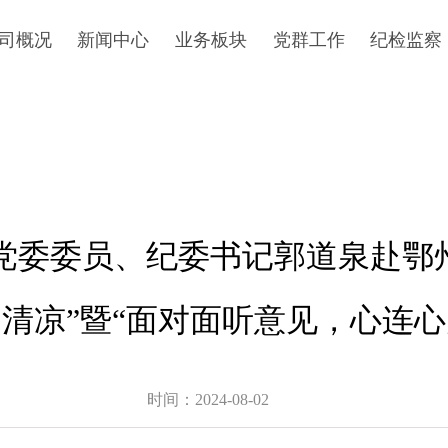
司概况
新闻中心
业务板块
党群工作
纪检监察
公司简介
公司要闻
项目展示
二十大专栏
纪检工作
组织架构
相关视频
党建工作
宣传教育
媒体关注
群团工作
党委委员、纪委书记郭道泉赴鄂州
行业资讯
工会工作
出资企业
扶贫工作
送清凉”暨“面对面听意见，心连心
时间：2024-08-02