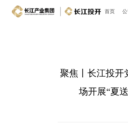
首页
公
聚焦丨长江投开
场开展“夏