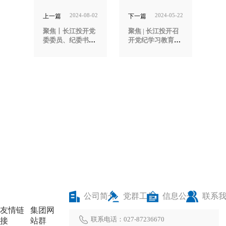
2024-08-02
2024-05-22
上一篇
下一篇
聚焦丨长江投开党
聚焦 | 长江投开召
委委员、纪委书记
开党纪学习教育读
郭道泉赴鄂州“双
书班专题辅导会
创谷”项目现场开
展“夏送清
凉”暨“面对面听意
见，心连心办实
事”活动
公司简介
党群工作
信息公开
联系
友情链
集团网
联系电话：027-87236670
接
站群