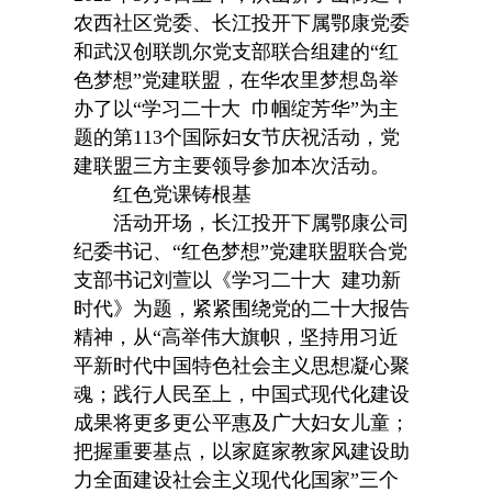
农西社区党委、长江投开下属鄂康党委
和武汉创联凯尔党支部联合组建的“红
色梦想”党建联盟，在华农里梦想岛举
办了以“学习二十大 巾帼绽芳华”为主
题的第113个国际妇女节庆祝活动，党
建联盟三方主要领导参加本次活动。
红色党课铸根基
活动开场，长江投开下属鄂康公司
纪委书记、“红色梦想”党建联盟联合党
支部书记刘萱以《学习二十大 建功新
时代》为题，紧紧围绕党的二十大报告
精神，从“高举伟大旗帜，坚持用习近
平新时代中国特色社会主义思想凝心聚
魂；践行人民至上，中国式现代化建设
成果将更多更公平惠及广大妇女儿童；
把握重要基点，以家庭家教家风建设助
力全面建设社会主义现代化国家”三个