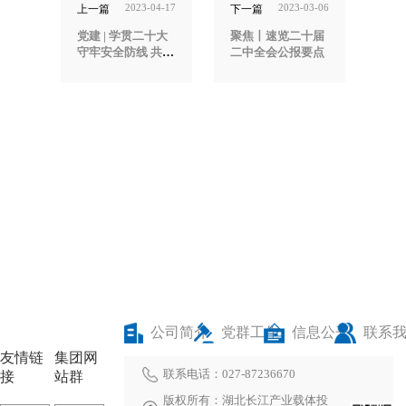
2023-04-17
2023-03-06
上一篇
下一篇
党建 | 学贯二十大
聚焦丨速览二十届
守牢安全防线 共建
二中全会公报要点
美好家园——红色
梦想党建联盟开放
式支部主题党日活
动
公司简介
党群工作
信息公开
联系
友情链
集团网
联系电话：027-87236670
接
站群
版权所有：湖北长江产业载体投