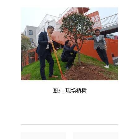
图3：现场植树